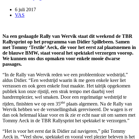
6 juli 2017
VAS
Na een geslaagde Rally van Wervik staat dit weekend de TBR
Rallysprint op het programma van Didier Spillebeen. Samen
met Tommy ‘Textile’ Aeck, die voor het eerst zal plaatsnemen in
de blauwe BMW, staat vooral het spektakel verzorgen voorop.
We kunnen ons dus opmaken voor enkele mooie dwarse
passages.
“In de Rally van Wervik reden we een probleemloze wedstrijd,”
aldus Didier. “Een wedstrijd waarin ik me geen enkele keer liet
verrassen en ook geen enkele fout maakte. Het talrijk opgekomen
publiek kon onze rijstijl, een strak tempo met daarbij veel
handremplezier, wel smaken. Door een regelmatige wedstrijd te
ste
rijden, finishten we op een 35
plaats algemeen. Na de Rally van
Wervik hebben we de versnellingsbak gereviseerd. De wagen is er
dan ook helemaal klaar voor en ik zie er echt naar uit om samen met
Tommy Aeck in de TBR Rallysprint het spektakel te verzorgen.”
“Het is voor het eerst dat ik Didier zal navigeren,” pikt Tommy
Aeck in. “Veel show, spektakel en vooral veel plezier beleven is het