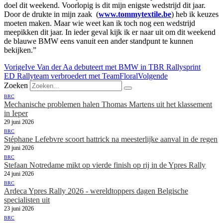
doel dit weekend. Voorlopig is dit mijn enigste wedstrijd dit jaar.
Door de drukte in mijn zaak (
www.tommytextile.be
) heb ik keuzes
moeten maken. Maar wie weet kan ik toch nog een wedstrijd
meepikken dit jaar. In ieder geval kijk ik er naar uit om dit weekend
de blauwe BMW eens vanuit een ander standpunt te kunnen
bekijken.”
Vorige
Ive Van der Aa debuteert met BMW in TBR Rallysprint
ED Rallyteam verbroedert met TeamFloral
Volgende
Zoeken
BRC
Mechanische problemen halen Thomas Martens uit het klassement
in Ieper
29 juni 2026
BRC
Stéphane Lefebvre scoort hattrick na meesterlijke aanval in de regen
29 juni 2026
BRC
Stefaan Notredame mikt op vierde finish op rij in de Ypres Rally
24 juni 2026
BRC
Ardeca Ypres Rally 2026 - wereldtoppers dagen Belgische
specialisten uit
23 juni 2026
BRC