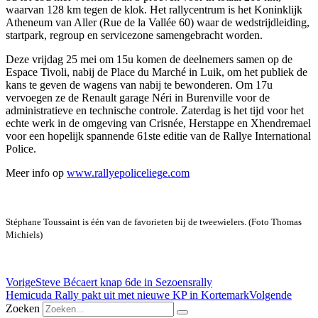
waarvan 128 km tegen de klok. Het rallycentrum is het Koninklijk
Atheneum van Aller (Rue de la Vallée 60) waar de wedstrijdleiding,
startpark, regroup en servicezone samengebracht worden.
Deze vrijdag 25 mei om 15u komen de deelnemers samen op de
Espace Tivoli, nabij de Place du Marché in Luik, om het publiek de
kans te geven de wagens van nabij te bewonderen. Om 17u
vervoegen ze de Renault garage Néri in Burenville voor de
administratieve en technische controle. Zaterdag is het tijd voor het
echte werk in de omgeving van Crisnée, Herstappe en Xhendremael
voor een hopelijk spannende 61ste editie van de Rallye International
Police.
Meer info op
www.rallyepoliceliege.com
Stéphane Toussaint is één van de favorieten bij de tweewielers. (Foto Thomas
Michiels)
Vorige
Steve Bécaert knap 6de in Sezoensrally
Hemicuda Rally pakt uit met nieuwe KP in Kortemark
Volgende
Zoeken