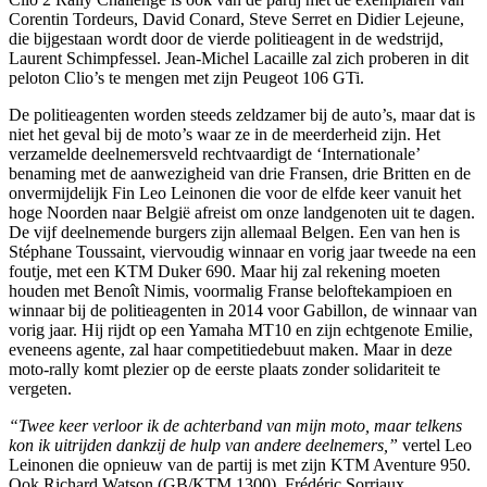
Corentin Tordeurs, David Conard, Steve Serret en Didier Lejeune,
die bijgestaan wordt door de vierde politieagent in de wedstrijd,
Laurent Schimpfessel. Jean-Michel Lacaille zal zich proberen in dit
peloton Clio’s te mengen met zijn Peugeot 106 GTi.
De politieagenten worden steeds zeldzamer bij de auto’s, maar dat is
niet het geval bij de moto’s waar ze in de meerderheid zijn. Het
verzamelde deelnemersveld rechtvaardigt de ‘Internationale’
benaming met de aanwezigheid van drie Fransen, drie Britten en de
onvermijdelijk Fin Leo Leinonen die voor de elfde keer vanuit het
hoge Noorden naar België afreist om onze landgenoten uit te dagen.
De vijf deelnemende burgers zijn allemaal Belgen. Een van hen is
Stéphane Toussaint, viervoudig winnaar en vorig jaar tweede na een
foutje, met een KTM Duker 690. Maar hij zal rekening moeten
houden met Benoît Nimis, voormalig Franse beloftekampioen en
winnaar bij de politieagenten in 2014 voor Gabillon, de winnaar van
vorig jaar. Hij rijdt op een Yamaha MT10 en zijn echtgenote Emilie,
eveneens agente, zal haar competitiedebuut maken. Maar in deze
moto-rally komt plezier op de eerste plaats zonder solidariteit te
vergeten.
“Twee keer verloor ik de achterband van mijn moto, maar telkens
kon ik uitrijden dankzij de hulp van andere deelnemers,”
vertel Leo
Leinonen die opnieuw van de partij is met zijn KTM Aventure 950.
Ook Richard Watson (GB/KTM 1300), Frédéric Sorriaux