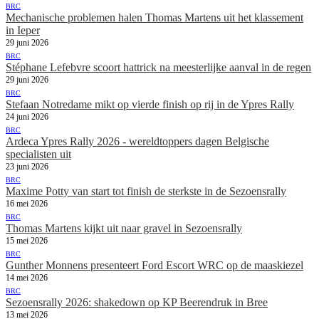
BRC
Mechanische problemen halen Thomas Martens uit het klassement
in Ieper
29 juni 2026
BRC
Stéphane Lefebvre scoort hattrick na meesterlijke aanval in de regen
29 juni 2026
BRC
Stefaan Notredame mikt op vierde finish op rij in de Ypres Rally
24 juni 2026
BRC
Ardeca Ypres Rally 2026 - wereldtoppers dagen Belgische
specialisten uit
23 juni 2026
BRC
Maxime Potty van start tot finish de sterkste in de Sezoensrally
16 mei 2026
BRC
Thomas Martens kijkt uit naar gravel in Sezoensrally
15 mei 2026
BRC
Gunther Monnens presenteert Ford Escort WRC op de maaskiezel
14 mei 2026
BRC
Sezoensrally 2026: shakedown op KP Beerendruk in Bree
13 mei 2026