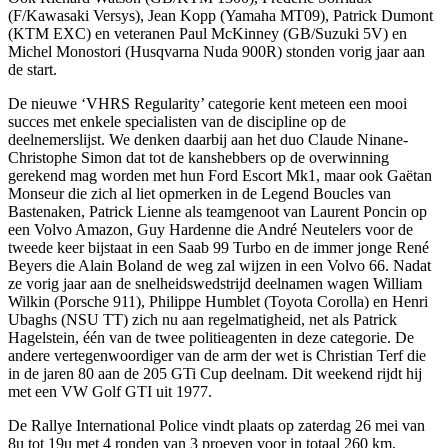
(F/Kawasaki Versys), Jean Kopp (Yamaha MT09), Patrick Dumont
(KTM EXC) en veteranen Paul McKinney (GB/Suzuki 5V) en
Michel Monostori (Husqvarna Nuda 900R) stonden vorig jaar aan
de start.
De nieuwe ‘VHRS Regularity’ categorie kent meteen een mooi
succes met enkele specialisten van de discipline op de
deelnemerslijst. We denken daarbij aan het duo Claude Ninane-
Christophe Simon dat tot de kanshebbers op de overwinning
gerekend mag worden met hun Ford Escort Mk1, maar ook Gaëtan
Monseur die zich al liet opmerken in de Legend Boucles van
Bastenaken, Patrick Lienne als teamgenoot van Laurent Poncin op
een Volvo Amazon, Guy Hardenne die André Neutelers voor de
tweede keer bijstaat in een Saab 99 Turbo en de immer jonge René
Beyers die Alain Boland de weg zal wijzen in een Volvo 66. Nadat
ze vorig jaar aan de snelheidswedstrijd deelnamen wagen William
Wilkin (Porsche 911), Philippe Humblet (Toyota Corolla) en Henri
Ubaghs (NSU TT) zich nu aan regelmatigheid, net als Patrick
Hagelstein, één van de twee politieagenten in deze categorie. De
andere vertegenwoordiger van de arm der wet is Christian Terf die
in de jaren 80 aan de 205 GTi Cup deelnam. Dit weekend rijdt hij
met een VW Golf GTI uit 1977.
De Rallye International Police vindt plaats op zaterdag 26 mei van
8u tot 19u met 4 ronden van 3 proeven voor in totaal 260 km,