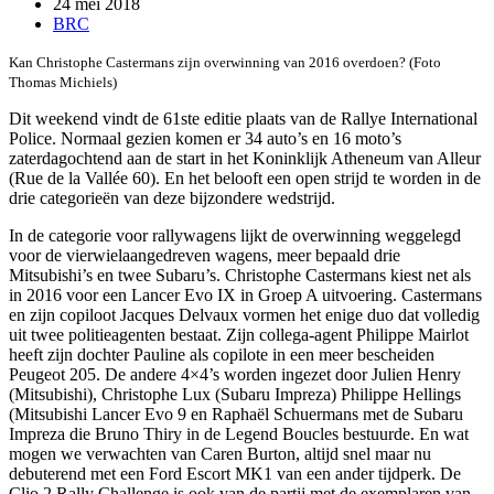
24 mei 2018
BRC
Kan Christophe Castermans zijn overwinning van 2016 overdoen? (Foto
Thomas Michiels)
Dit weekend vindt de 61ste editie plaats van de Rallye International
Police. Normaal gezien komen er 34 auto’s en 16 moto’s
zaterdagochtend aan de start in het Koninklijk Atheneum van Alleur
(Rue de la Vallée 60). En het belooft een open strijd te worden in de
drie categorieën van deze bijzondere wedstrijd.
In de categorie voor rallywagens lijkt de overwinning weggelegd
voor de vierwielaangedreven wagens, meer bepaald drie
Mitsubishi’s en twee Subaru’s. Christophe Castermans kiest net als
in 2016 voor een Lancer Evo IX in Groep A uitvoering. Castermans
en zijn copiloot Jacques Delvaux vormen het enige duo dat volledig
uit twee politieagenten bestaat. Zijn collega-agent Philippe Mairlot
heeft zijn dochter Pauline als copilote in een meer bescheiden
Peugeot 205. De andere 4×4’s worden ingezet door Julien Henry
(Mitsubishi), Christophe Lux (Subaru Impreza) Philippe Hellings
(Mitsubishi Lancer Evo 9 en Raphaël Schuermans met de Subaru
Impreza die Bruno Thiry in de Legend Boucles bestuurde. En wat
mogen we verwachten van Caren Burton, altijd snel maar nu
debuterend met een Ford Escort MK1 van een ander tijdperk. De
Clio 2 Rally Challenge is ook van de partij met de exemplaren van