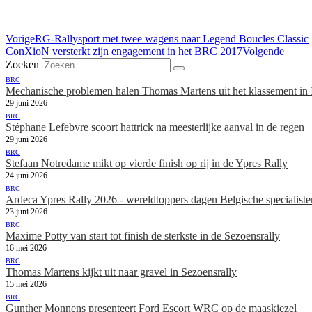
Vorige
RG-Rallysport met twee wagens naar Legend Boucles Classic
ConXioN versterkt zijn engagement in het BRC 2017
Volgende
Zoeken
BRC
Mechanische problemen halen Thomas Martens uit het klassement in 
29 juni 2026
BRC
Stéphane Lefebvre scoort hattrick na meesterlijke aanval in de regen
29 juni 2026
BRC
Stefaan Notredame mikt op vierde finish op rij in de Ypres Rally
24 juni 2026
BRC
Ardeca Ypres Rally 2026 - wereldtoppers dagen Belgische specialiste
23 juni 2026
BRC
Maxime Potty van start tot finish de sterkste in de Sezoensrally
16 mei 2026
BRC
Thomas Martens kijkt uit naar gravel in Sezoensrally
15 mei 2026
BRC
Gunther Monnens presenteert Ford Escort WRC op de maaskiezel