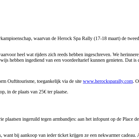
llykampioenschap, waarvan de Herock Spa Rally (17-18 maart) de tweed
 waarvoor heel wat rijders zich reeds hebben ingeschreven. We herinne
s hebben ingediend van een voordeeltarief kunnen genieten. Dat is d
rm Ouftitourisme, toegankelijk via de site
www.herocksparally.com
. O
, in de plaats van 25€ ter plaatse.
ie plaatsen ingeruild tegen armbandjes: aan het infopunt op de Place d
ant bij aankoop van ieder ticket krijgen ze een nekwarmer cadeau. Alti