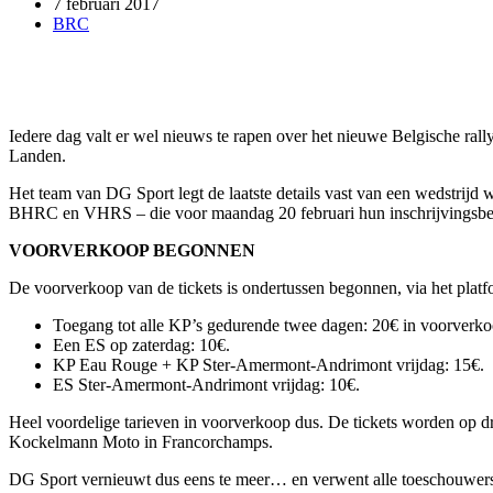
7 februari 2017
BRC
Iedere dag valt er wel nieuws te rapen over het nieuwe Belgische ra
Landen.
Het team van DG Sport legt de laatste details vast van een wedstrijd
BHRC en VHRS – die voor maandag 20 februari hun inschrijvingsbewij
VOORVERKOOP BEGONNEN
De voorverkoop van de tickets is ondertussen begonnen, via het platfo
Toegang tot alle KP’s gedurende twee dagen: 20€ in voorverkoop
Een ES op zaterdag: 10€.
KP Eau Rouge + KP Ster-Amermont-Andrimont vrijdag: 15€.
ES Ster-Amermont-Andrimont vrijdag: 10€.
Heel voordelige tarieven in voorverkoop dus. De tickets worden op dr
Kockelmann Moto in Francorchamps.
DG Sport vernieuwt dus eens te meer… en verwent alle toeschouwers, w