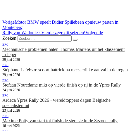
Vorige
Motor BMW speelt Didier Spillebeen opnieuw parten in
Monteberg
Rally van Wallonie : Vierde zege dit seizoen!
Volgende
Zoeken
BRC
Mechanische problemen halen Thomas Martens uit het klassement
in Ieper
29 juni 2026
BRC
Stéphane Lefebvre scoort hattrick na meesterlijke aanval in de regen
29 juni 2026
BRC
Stefaan Notredame mikt op vierde finish op rij in de Ypres Rally
24 juni 2026
BRC
Ardeca Ypres Rally 2026 - wereldtoppers dagen Belgische
specialisten uit
23 juni 2026
BRC
Maxime Potty van start tot finish de sterkste in de Sezoensrally
16 mei 2026