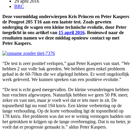
29 april 2016
BRC
Deze voormiddag onderwierpen Kris Princen en Peter Kaspers
de Peugeot 205 T16 aan een laatste test. Zoals geweten
onderging de wagen een kleine technische evolutie, door Peter
toegelicht in ons artikel van
15 april 2016
. Benieuwd naar de
resultaten namen we deze middag opnieuw contact op met
Peter Kaspers.
“De test is zeer positief verlopen,” gaat Peter Kaspers van start. “We
hebben 2 uur volle bak gereden. We hebben geen enkel probleem
gehad in de 60-70km die we afgelegd hebben. Er werd ongelooflijk
werk geleverd. We kunnen spreken van een positieve evolutie.”
“De test is echt goed meegevallen. De kleine veranderingen hebben
hun vruchten afgeworpen. Natuurlijk hebben we geen 50 PK meer,
zeker en vast niet, maar je voelt wel dat er iets meer in zit. De
topsnelheid ligt nu rond 194 km/u. Een kleine verbetering op de
lange verhouding. Op de korte verhouding ligt de topsnelheid op
178 km/u. Het probleem was dat we te weinig vermogen hadden om
het getrokken te krijgen op de lange overbrenging. Dat is nu beter, je
voelt dat er progressie gemaakt is.” aldus Peter Kaspers.