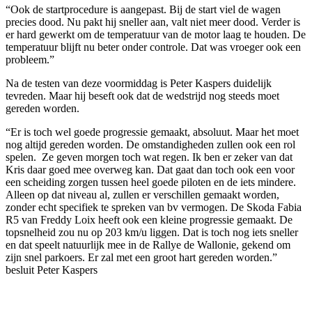
“Ook de startprocedure is aangepast. Bij de start viel de wagen
precies dood. Nu pakt hij sneller aan, valt niet meer dood. Verder is
er hard gewerkt om de temperatuur van de motor laag te houden. De
temperatuur blijft nu beter onder controle. Dat was vroeger ook een
probleem.”
Na de testen van deze voormiddag is Peter Kaspers duidelijk
tevreden. Maar hij beseft ook dat de wedstrijd nog steeds moet
gereden worden.
“Er is toch wel goede progressie gemaakt, absoluut. Maar het moet
nog altijd gereden worden. De omstandigheden zullen ook een rol
spelen. Ze geven morgen toch wat regen. Ik ben er zeker van dat
Kris daar goed mee overweg kan. Dat gaat dan toch ook een voor
een scheiding zorgen tussen heel goede piloten en de iets mindere.
Alleen op dat niveau al, zullen er verschillen gemaakt worden,
zonder echt specifiek te spreken van bv vermogen. De Skoda Fabia
R5 van Freddy Loix heeft ook een kleine progressie gemaakt. De
topsnelheid zou nu op 203 km/u liggen. Dat is toch nog iets sneller
en dat speelt natuurlijk mee in de Rallye de Wallonie, gekend om
zijn snel parkoers. Er zal met een groot hart gereden worden.”
besluit Peter Kaspers