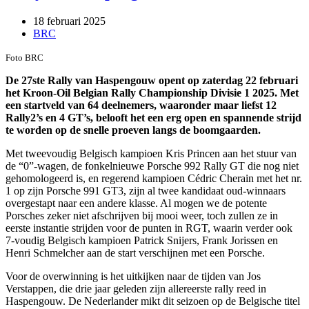
18 februari 2025
BRC
Foto BRC
De 27ste Rally van Haspengouw opent op zaterdag 22 februari
het Kroon-Oil Belgian Rally Championship Divisie 1 2025. Met
een startveld van 64 deelnemers, waaronder maar liefst 12
Rally2’s en 4 GT’s, belooft het een erg open en spannende strijd
te worden op de snelle proeven langs de boomgaarden.
Met tweevoudig Belgisch kampioen Kris Princen aan het stuur van
de “0”-wagen, de fonkelnieuwe Porsche 992 Rally GT die nog niet
gehomologeerd is, en regerend kampioen Cédric Cherain met het nr.
1 op zijn Porsche 991 GT3, zijn al twee kandidaat oud-winnaars
overgestapt naar een andere klasse. Al mogen we de potente
Porsches zeker niet afschrijven bij mooi weer, toch zullen ze in
eerste instantie strijden voor de punten in RGT, waarin verder ook
7-voudig Belgisch kampioen Patrick Snijers, Frank Jorissen en
Henri Schmelcher aan de start verschijnen met een Porsche.
Voor de overwinning is het uitkijken naar de tijden van Jos
Verstappen, die drie jaar geleden zijn allereerste rally reed in
Haspengouw. De Nederlander mikt dit seizoen op de Belgische titel