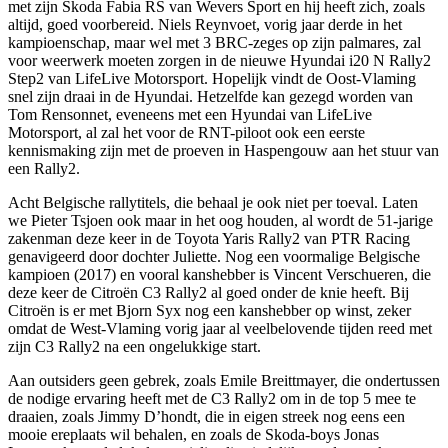
met zijn Skoda Fabia RS van Wevers Sport en hij heeft zich, zoals
altijd, goed voorbereid. Niels Reynvoet, vorig jaar derde in het
kampioenschap, maar wel met 3 BRC-zeges op zijn palmares, zal
voor weerwerk moeten zorgen in de nieuwe Hyundai i20 N Rally2
Step2 van LifeLive Motorsport. Hopelijk vindt de Oost-Vlaming
snel zijn draai in de Hyundai. Hetzelfde kan gezegd worden van
Tom Rensonnet, eveneens met een Hyundai van LifeLive
Motorsport, al zal het voor de RNT-piloot ook een eerste
kennismaking zijn met de proeven in Haspengouw aan het stuur van
een Rally2.
Acht Belgische rallytitels, die behaal je ook niet per toeval. Laten
we Pieter Tsjoen ook maar in het oog houden, al wordt de 51-jarige
zakenman deze keer in de Toyota Yaris Rally2 van PTR Racing
genavigeerd door dochter Juliette. Nog een voormalige Belgische
kampioen (2017) en vooral kanshebber is Vincent Verschueren, die
deze keer de Citroën C3 Rally2 al goed onder de knie heeft. Bij
Citroën is er met Bjorn Syx nog een kanshebber op winst, zeker
omdat de West-Vlaming vorig jaar al veelbelovende tijden reed met
zijn C3 Rally2 na een ongelukkige start.
Aan outsiders geen gebrek, zoals Emile Breittmayer, die ondertussen
de nodige ervaring heeft met de C3 Rally2 om in de top 5 mee te
draaien, zoals Jimmy D’hondt, die in eigen streek nog eens een
mooie ereplaats wil behalen, en zoals de Skoda-boys Jonas