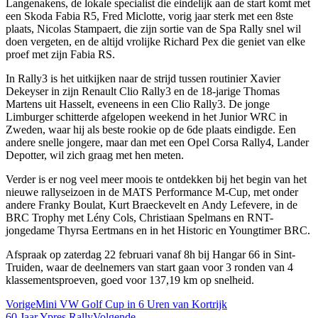
Langenakens, de lokale specialist die eindelijk aan de start komt met
een Skoda Fabia R5, Fred Miclotte, vorig jaar sterk met een 8ste
plaats, Nicolas Stampaert, die zijn sortie van de Spa Rally snel wil
doen vergeten, en de altijd vrolijke Richard Pex die geniet van elke
proef met zijn Fabia RS.
In Rally3 is het uitkijken naar de strijd tussen routinier Xavier
Dekeyser in zijn Renault Clio Rally3 en de 18-jarige Thomas
Martens uit Hasselt, eveneens in een Clio Rally3. De jonge
Limburger schitterde afgelopen weekend in het Junior WRC in
Zweden, waar hij als beste rookie op de 6de plaats eindigde. Een
andere snelle jongere, maar dan met een Opel Corsa Rally4, Lander
Depotter, wil zich graag met hen meten.
Verder is er nog veel meer moois te ontdekken bij het begin van het
nieuwe rallyseizoen in de MATS Performance M-Cup, met onder
andere Franky Boulat, Kurt Braeckevelt en Andy Lefevere, in de
BRC Trophy met Lény Cols, Christiaan Spelmans en RNT-
jongedame Thyrsa Eertmans en in het Historic en Youngtimer BRC.
Afspraak op zaterdag 22 februari vanaf 8h bij Hangar 66 in Sint-
Truiden, waar de deelnemers van start gaan voor 3 ronden van 4
klassementsproeven, goed voor 137,19 km op snelheid.
Vorige
Mini VW Golf Cup in 6 Uren van Kortrijk
60 Jaar Ypres Rally
Volgende