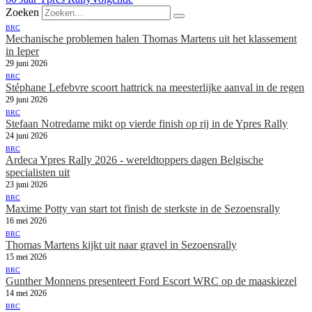
Zoeken
BRC
Mechanische problemen halen Thomas Martens uit het klassement
in Ieper
29 juni 2026
BRC
Stéphane Lefebvre scoort hattrick na meesterlijke aanval in de regen
29 juni 2026
BRC
Stefaan Notredame mikt op vierde finish op rij in de Ypres Rally
24 juni 2026
BRC
Ardeca Ypres Rally 2026 - wereldtoppers dagen Belgische
specialisten uit
23 juni 2026
BRC
Maxime Potty van start tot finish de sterkste in de Sezoensrally
16 mei 2026
BRC
Thomas Martens kijkt uit naar gravel in Sezoensrally
15 mei 2026
BRC
Gunther Monnens presenteert Ford Escort WRC op de maaskiezel
14 mei 2026
BRC